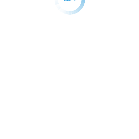
26, Real Madrid vẫn là một trong những đội bóng mạnh 
 giàu tiềm năng. Do đó, câu hỏi
Real Madrid ở nước nào
ti