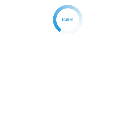
động thẩm mỹ mãnh liệt ở trong tâm hồn nhà thơ mà
từng tác phẩm thơ ca chính là phương thức nhằm
biểu thị niềm rung động đó. Mọi người cũng sẽ
thường gặp một miếng trầu mang đi mời để mở đầu
câu chuyện, hoặc là một tiếng gà trưa cũng đã bắt
được cảm xúc của nữ thi sĩ Xuân Quỳnh, hình ảnh
một cái bánh trôi nước “
Bảy nổi ba chìm
” bỗng dưng
khiến người phụ nữ Hồ Xuân Hương phải tự viết lên
nỗi lòng của chính mình,…
Số lượng câu chữ thơ ca thường sẽ ngắn hơn so
với những thể loại khác (như kịch, tự sự). Hệ quả đó
là nhà thơ biểu hiện cảm xúc của mình một cách tập
trung hơn thông qua hình tượng thơ, nhất là thông
qua ngôn ngữ nghệ thuật, qua vần điệu, qua dòng
thơ, tiết tấu,… để rồi nhiều khi cảm xúc nó lại vượt ra
khỏi ngôn từ làm nên một câu chuyện “
ý tại ngôn
ngoại
”. Do đó, thơ có thể tạo điều kiện cho người
đọc thể hiện vai trò “đồng sáng tạo” nhằm phát hiện