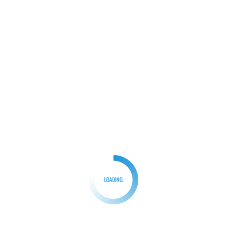
Tiền vệ trung tâm David Silva
Nếu Kevin De Bruyne được xem là “bộ não” trong giai
đoạn Man City thống trị bóng đá Anh dưới thời Pep
Guardiola thì David Silva chính là người đặt nền móng
cho kỷ nguyên thành công của đội bóng. Tiền vệ người
Tây Ban Nha gia nhập Manchester City vào mùa hè
năm 2010 và nhanh chóng trở thành linh hồn trong lối
chơi nhờ kỹ thuật điêu luyện, nhãn quan chiến thuật
sắc bén cùng khả năng giữ bóng tuyệt vời.
David Silva không sở hữu thể hình lý tưởng nhưng lại
nổi bật nhờ khả năng xử lý bóng trong phạm vi hẹp,
những đường chuyền mang tính đột biến và sự bình
tĩnh trong mọi tình huống. Anh luôn biết cách tạo ra
khoảng trống cho đồng đội, đồng thời là cầu nối giữa
hàng tiền vệ và hàng công.