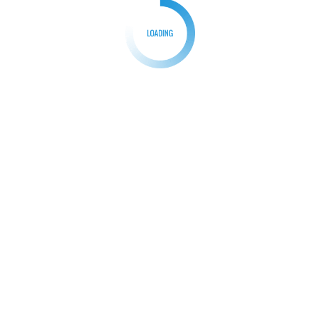
Đó là giá trị mà số bàn thắng không thể đo hết.
6. Saudi Pro League thay đổi thế
nào sau khi Ronaldo đến?
Một phần lý do khiến câu hỏi
Ronaldo đang đá cho đội
nào
được tìm kiếm nhiều là vì quyết định sang Saudi
Arabia của anh đã tạo hiệu ứng dây chuyền. Sau
Ronaldo, nhiều cầu thủ nổi tiếng khác cũng chuyển đến
Saudi Pro League, khiến giải đấu này được truyền
thông quốc tế chú ý mạnh hơn.
Saudi Pro League thay đổi ở nhiều mặt:
Thu hút thêm ngôi sao nước ngoài.