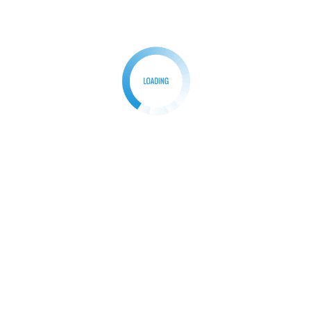
lỗi ở dưới đây thì sẽ được tính là vi phạm lỗi đá phạt
đền. Cụ thể:
Tổng hợp các lỗi đá phạt đền penalty
Lỗi của đội phòng ngự, trước khi quả đá được
thực hiện, nếu như bàn thắng được ghi, bàn thắng
được công nhận, nếu không thì sẽ đá lại.