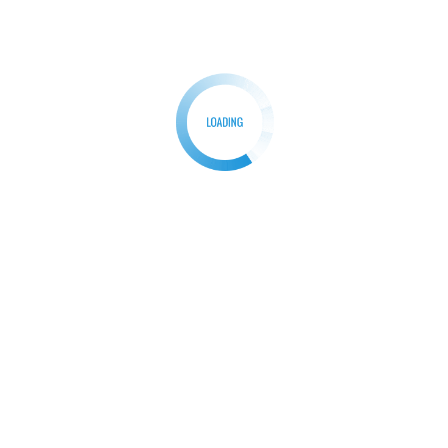
địa phương. Bất kể bạn đến từ đâu và có công việc gì,
khi bạn đặt chân đến Huế, bạn sẽ được chào đón bằng
những nụ cười chân thành và sự nhiệt tình.
Họ rất thân thiện và mở lòng đối với mọi người, và
luôn sẵn sàng chia sẻ kiến thức và kinh nghiệm về địa
phương. Nếu bạn có bất kỳ câu hỏi nào, đừng ngại mở
lời và hỏi người dân địa phương, bạn sẽ nhận được sự
giúp đỡ chân thành và tận tâm nhất.
Điều này thể hiện lòng hiếu khách và lòng mến khách
của người dân Huế, và tạo nên một môi trường thân
thiện và ấm áp cho du khách.
II. Địa điểm du lịch tại Huế nổi
tiếng
1. Đại nội Huế